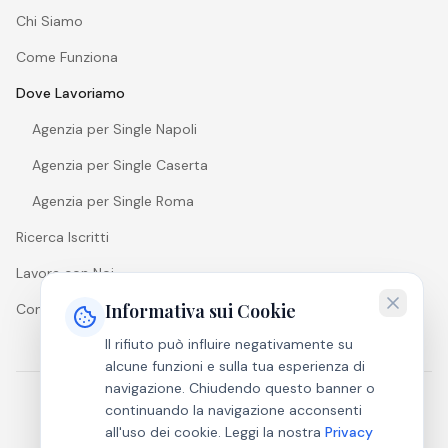
Chi Siamo
Come Funziona
Dove Lavoriamo
Agenzia per Single Napoli
Agenzia per Single Caserta
Agenzia per Single Roma
Ricerca Iscritti
Lavora con Noi
Informativa sui Cookie
Contatti
Il rifiuto può influire negativamente su
alcune funzioni e sulla tua esperienza di
navigazione. Chiudendo questo banner o
continuando la navigazione acconsenti
P.Iva
07950151212
• CCIAA n. REA
NA-927026
all'uso dei cookie. Leggi la nostra
Privacy