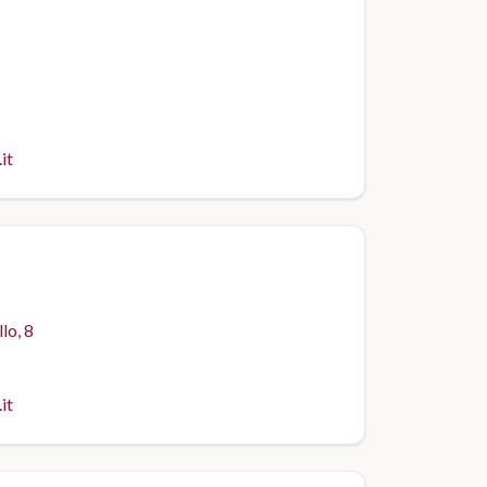
it
lo, 8
it